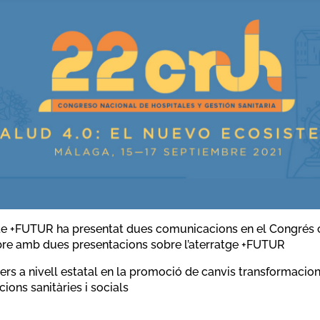
te +FUTUR ha presentat dues comunicacions en el Congrés 
re amb dues presentacions sobre l’aterratge +FUTUR
rs a nivell estatal en la promoció de canvis transformacion
ions sanitàries i socials