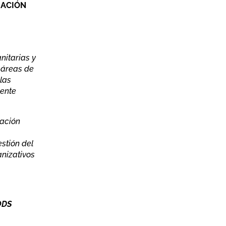
MACIÓN
nitarias y
 áreas de
las
mente
ración
stión del
anizativos
ODS