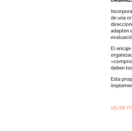
ORGANIZ
Incorpora
de una or
direccion
adapten e
evaluació
El encaje
organizac
«compromi
deben tom
Esta prop
implement
VEURE P