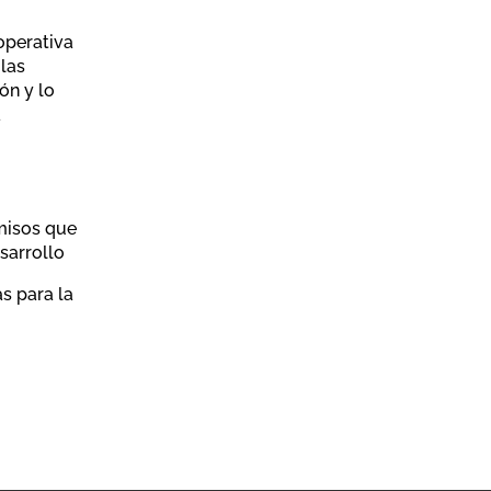
 operativa
las
ón y lo
a
misos que
sarrollo
s para la