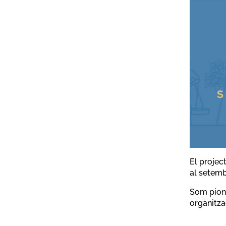
El projec
al setemb
Som pione
organitzac