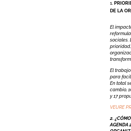
PRIORI
DE LA O
El impact
reformula
sociales.
prioridad
organizac
transform
El trabaj
para facil
En total 
cambio, 1
y 17 prop
VEURE P
2. ¿CÓMO
AGENDA 