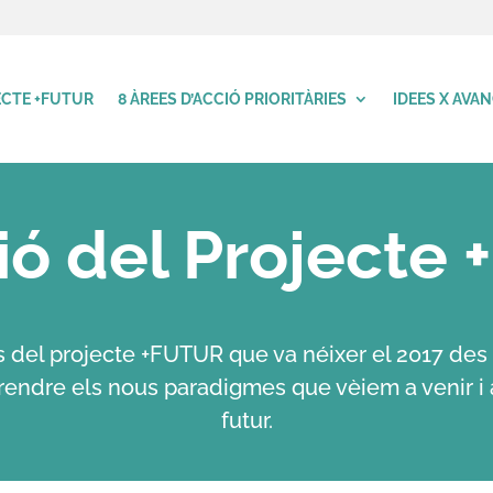
CTE +FUTUR
8 ÀREES D’ACCIÓ PRIORITÀRIES
IDEES X AVA
ió del Projecte
del projecte +FUTUR que va néixer el 2017 des 
ndre els nous paradigmes que vèiem a venir i a
futur.